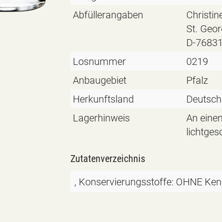
Abfüllerangaben
Christin
St. Geo
D-76831
Losnummer
0219
Anbaugebiet
Pfalz
Herkunftsland
Deutsch
Lagerhinweis
An eine
lichtges
Zutatenverzeichnis
, Konservierungsstoffe:
OHNE Ken