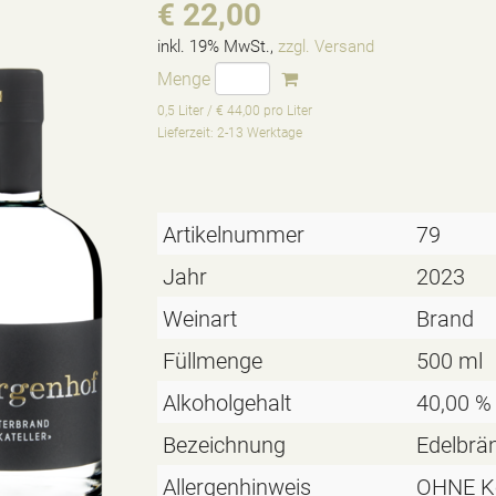
€ 22,00
inkl. 19% MwSt.,
zzgl. Versand
Menge
0,5 Liter / € 44,00 pro Liter
Lieferzeit: 2-13 Werktage
Artikelnummer
79
Jahr
2023
Weinart
Brand
Füllmenge
500 ml
Alkoholgehalt
40,00 % 
Bezeichnung
Edelbrä
Allergenhinweis
OHNE K