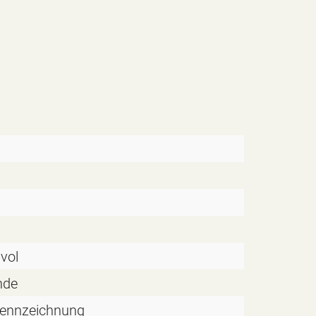
vol
nde
ennzeichnung