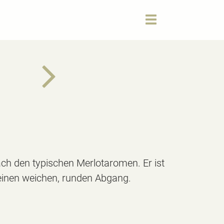
Toggle
navigation
ach den typischen Merlotaromen. Er ist
einen weichen, runden Abgang.